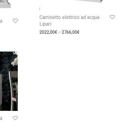
Caminetto elettrico ad acqua
ua
Lipari
2022,00
€
–
2766,00
€
ua