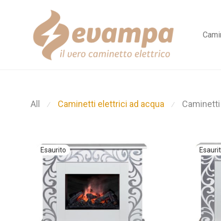
Camin
All
Caminetti elettrici ad acqua
Caminetti 
⁄
⁄