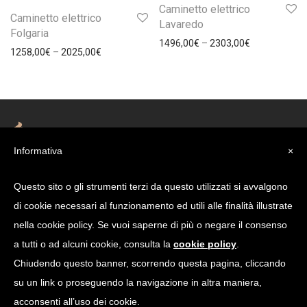
Caminetto elettrico
Caminetto elettrico
Lavaredo
Folgaria
1496,00
€
–
2303,00
€
1258,00
€
–
2025,00
€
Informativa
×
Evampa è un marchio di Mobilhouse s.a.s. P. Iva 01713370235
Condizioni di Vendita
Questo sito o gli strumenti terzi da questo utilizzati si avvalgono
di cookie necessari al funzionamento ed utili alle finalità illustrate
Privacy Policy
Cookie Policy
nella cookie policy. Se vuoi saperne di più o negare il consenso
tel. +39 045 7135848
info@evampa.it
Via San Paolo, 213 - 37050
a tutti o ad alcuni cookie, consulta la
cookie policy
.
Isola Rizza (VR) Italy
Chiudendo questo banner, scorrendo questa pagina, cliccando
su un link o proseguendo la navigazione in altra maniera,
acconsenti all’uso dei cookie.
Web marketing: ONMATIK - Verona