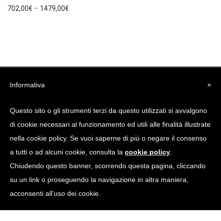
702,00
€
–
1479,00
€
Informativa
×
Evampa è un marchio di Mobilhouse s.a.s. P. Iva 01713370235
Questo sito o gli strumenti terzi da questo utilizzati si avvalgono
di cookie necessari al funzionamento ed utili alle finalità illustrate
Condizioni di Vendita
nella cookie policy. Se vuoi saperne di più o negare il consenso
Privacy Policy
Cookie Policy
a tutti o ad alcuni cookie, consulta la
cookie policy
.
tel. +39 045 7135848
info@evampa.it
Via San Paolo, 213 - 37050
Chiudendo questo banner, scorrendo questa pagina, cliccando
Isola Rizza (VR) Italy
su un link o proseguendo la navigazione in altra maniera,
acconsenti all’uso dei cookie.
Web marketing: ONMATIK - Verona